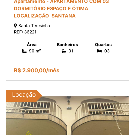
Apartamento - APARTAMENTO COM 03
DORMITÓRIO ESPAÇO E ÓTIMA
LOCALIZAÇÃO  SANTANA
Santa Teresinha
REF:
36221
Área
Banheiros
Quartos
90 m²
01
03
R$ 2.900,00/mês
Locação