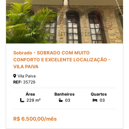
Sobrado - SOBRADO COM MUITO
CONFORTO E EXCELENTE LOCALIZAÇÃO -
VILA PAIVA
Vila Paiva
REF:
35729
Área
Banheiros
Quartos
229 m²
03
03
R$ 6.500,00/mês