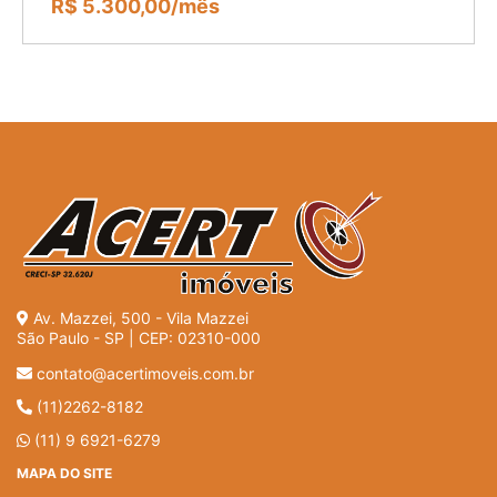
R$ 5.300,00/mês
Av. Mazzei, 500 - Vila Mazzei
São Paulo - SP | CEP: 02310-000
contato@acertimoveis.com.br
(11)2262-8182
(11) 9 6921-6279
MAPA DO SITE