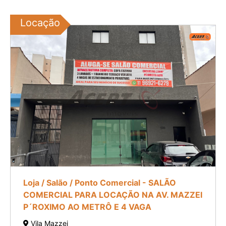
Locação
Loja / Salão / Ponto Comercial - SALÃO
COMERCIAL PARA LOCAÇÃO NA AV. MAZZEI
P´ROXIMO AO METRÔ E 4 VAGA
Vila Mazzei