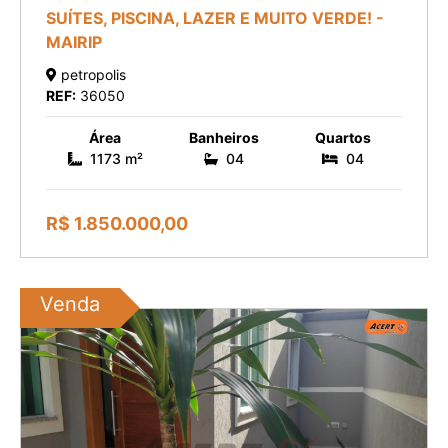
SUÍTES, PISCINA, LAZER E MUITO VERDE! -
MAIRIP
petropolis
REF:
36050
Área
Banheiros
Quartos
1173 m²
04
04
R$ 1.850.000,00
Venda