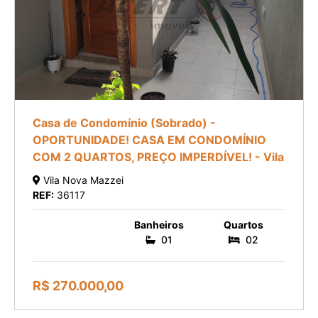
Casa de Condomínio (Sobrado) -
OPORTUNIDADE! CASA EM CONDOMÍNIO
COM 2 QUARTOS, PREÇO IMPERDÍVEL! - Vila
Vila Nova Mazzei
REF:
36117
Banheiros
Quartos
01
02
R$ 270.000,00