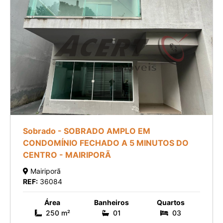
Sobrado - SOBRADO AMPLO EM
CONDOMÍNIO FECHADO A 5 MINUTOS DO
CENTRO - MAIRIPORÃ
Mairiporã
REF:
36084
Área
Banheiros
Quartos
250 m²
01
03