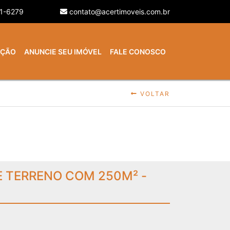
21-6279
contato@acertimoveis.com.br
AÇÃO
ANUNCIE SEU IMÓVEL
FALE CONOSCO
VOLTAR
 TERRENO COM 250M² -