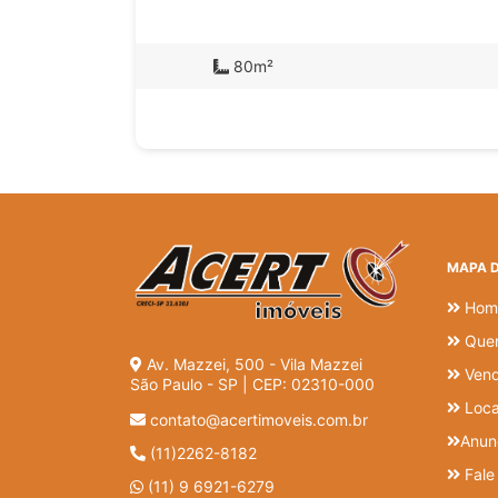
80m²
MAPA D
Hom
Que
Av. Mazzei, 500 - Vila Mazzei
Ven
São Paulo - SP | CEP: 02310-000
Loc
contato@acertimoveis.com.br
Anun
(11)2262-8182
Fale
(11) 9 6921-6279