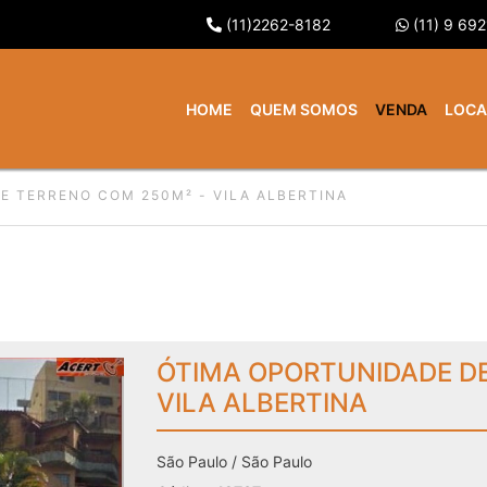
(11)2262-8182
(11) 9 69
HOME
QUEM SOMOS
VENDA
LOC
E TERRENO COM 250M² - VILA ALBERTINA
ÓTIMA OPORTUNIDADE DE
VILA ALBERTINA
São Paulo / São Paulo