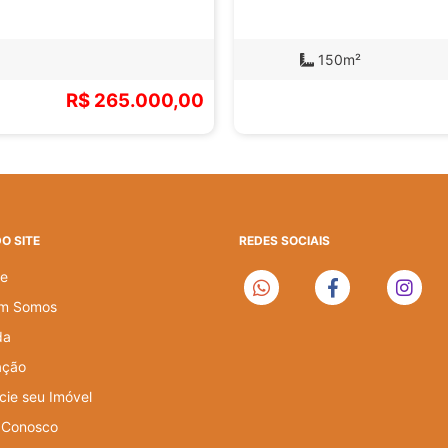
150m²
R$ 265.000,00
O SITE
REDES SOCIAIS
e
m Somos
da
ação
cie seu Imóvel
 Conosco