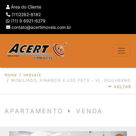
Área do Cliente
(11)2262-8182
(11) 9 6921-6279
contato@acertimoveis.com.br
Home
Imóveis
MOBILIADO, FINANCIE E USE FGTS - VL. GUILHERME
VOLTAR
APARTAMENTO
VENDA