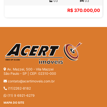
03
03
R$ 370.000,00
Av. Mazzei, 500 - Vila Mazzei
São Paulo - SP | CEP: 02310-000
contato@acertimoveis.com.br
(11)2262-8182
(11) 9 6921-6279
MAPA DO SITE