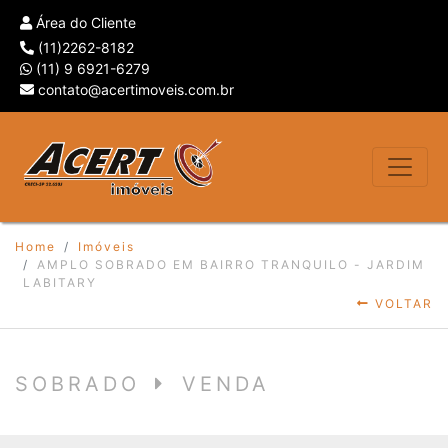
Área do Cliente
(11)2262-8182
(11) 9 6921-6279
contato@acertimoveis.com.br
Home
Imóveis
AMPLO SOBRADO EM BAIRRO TRANQUILO - JARDIM
LABITARY
VOLTAR
SOBRADO
VENDA