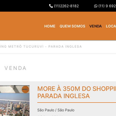
(11)2262-8182
(11) 9 69
HOME
QUEM SOMOS
VENDA
LOC
ING METRÔ TUCURUVI - PARADA INGLESA
VENDA
MORE À 350M DO SHOPPI
PARADA INGLESA
São Paulo / São Paulo