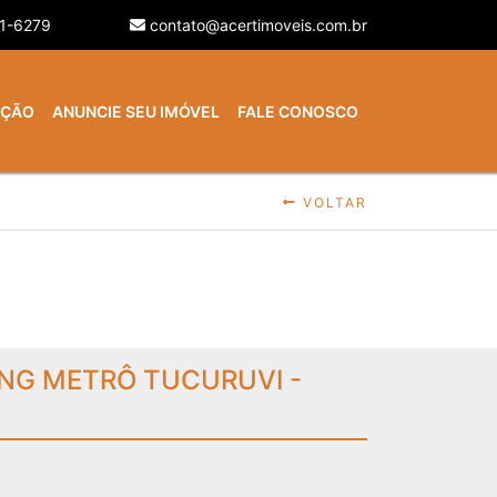
21-6279
contato@acertimoveis.com.br
AÇÃO
ANUNCIE SEU IMÓVEL
FALE CONOSCO
VOLTAR
NG METRÔ TUCURUVI -