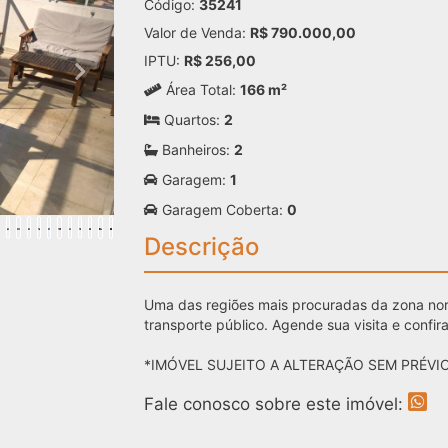
Código:
35241
Valor de Venda:
R$ 790.000,00
IPTU:
R$ 256,00
Área Total:
166 m²
Quartos:
2
Banheiros:
2
Garagem:
1
Garagem Coberta:
0
Descrição
Uma das regiões mais procuradas da zona nort
transporte público. Agende sua visita e confir
*IMÓVEL SUJEITO A ALTERAÇÃO SEM PRÉVIO
Fale conosco sobre este imóvel: