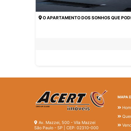
O APARTAMENTO DOS SONHOS QUE PODE S
MAPA D
Hom
Que
Av. Mazzei, 500 - Vila Mazzei
Ven
São Paulo - SP | CEP: 02310-000