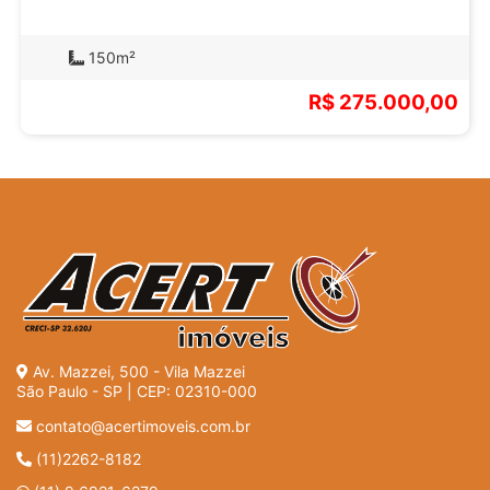
150m²
R$ 275.000,00
Av. Mazzei, 500 - Vila Mazzei
São Paulo - SP | CEP: 02310-000
contato@acertimoveis.com.br
(11)2262-8182