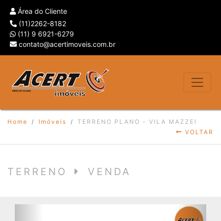
Área do Cliente
(11)2262-8182
(11) 9 6921-6279
contato@acertimoveis.com.br
Home
Imóveis
TERRENO PLANO - VILA MAZZEI
VOLTAR
TERRENO
VENDA