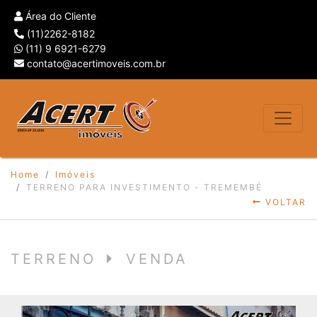
Área do Cliente
(11)2262-8182
(11) 9 6921-6279
contato@acertimoveis.com.br
Home
Imóveis
TERRENO PARA INVESTIMENTO - TREMEMBÉ
VOLTAR
TERRENO
VENDA