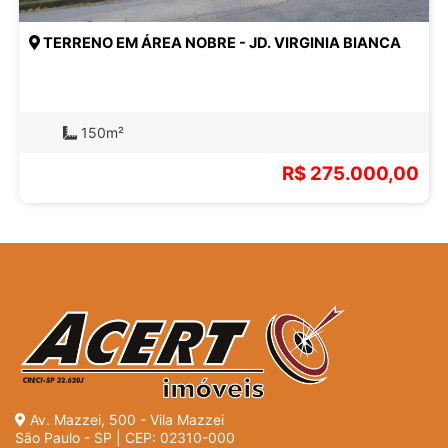
TERRENO EM ÁREA NOBRE - JD. VIRGINIA BIANCA
150m²
R$ 275.000,00
Av. Mazzei, 500 - Vila Mazzei
São Paulo - SP | CEP: 02310-000