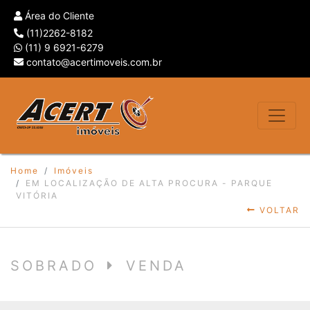
Área do Cliente
(11)2262-8182
(11) 9 6921-6279
contato@acertimoveis.com.br
Home
Imóveis
EM LOCALIZAÇÃO DE ALTA PROCURA - PARQUE
VITÓRIA
VOLTAR
SOBRADO
VENDA