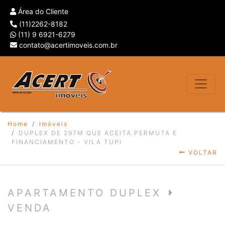
Área do Cliente
(11)2262-8182
(11) 9 6921-6279
contato@acertimoveis.com.br
Home
Imóveis
DUPLEX DE 297M QUE ACEITA PERMUTA E
FINANCIAMENTO - VILA TUPI
VOLTAR
APARTAMENTO DUPLEX
VENDA