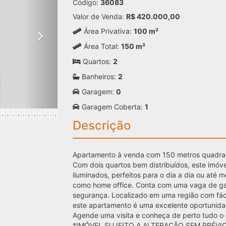
Código:
36083
Valor de Venda:
R$ 420.000,00
Área Privativa:
100 m²
Área Total:
150 m²
Quartos:
2
Banheiros:
2
Garagem:
0
Garagem Coberta:
1
Descrição
Apartamento à venda com 150 metros quadrado
Com dois quartos bem distribuídos, este imóv
iluminados, perfeitos para o dia a dia ou a
como home office. Conta com uma vaga de ga
segurança. Localizado em uma região com fácil
este apartamento é uma excelente oportunida
Agende uma visita e conheça de perto tudo o 
*IMÓVEL SUJEITO A ALTERAÇÃO SEM PRÉVIO