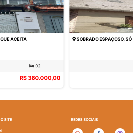
 QUE ACEITA
SOBRADO ESPAÇOSO, SÓ 
02
R$ 360.000,00
O SITE
REDES SOCIAIS
e