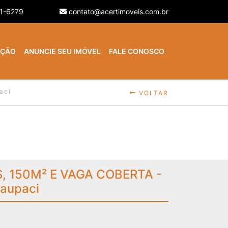
21-6279
contato@acertimoveis.com.br
AÇÃO
ANUNCIE SEU IMÓVEL
FALE CONOSCO
aci
VOLTAR
, 150M² E VAGA COBERTA -
Jaupaci