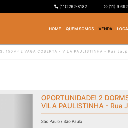
(11)2262-8182
(11) 9 69
HOME
QUEM SOMOS
VENDA
LOC
, 150M² E VAGA COBERTA - VILA PAULISTINHA - Rua Jaup
OPORTUNIDADE! 2 DORMS
VILA PAULISTINHA - Rua 
São Paulo / São Paulo