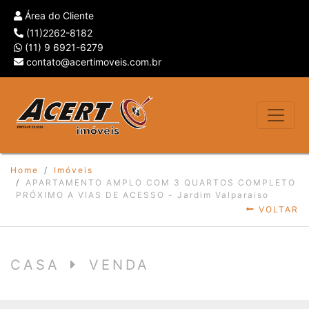
Área do Cliente
(11)2262-8182
(11) 9 6921-6279
contato@acertimoveis.com.br
Home
Imóveis
APARTAMENTO AMPLO COM 3 QUARTOS COMPLETO
PRÓXIMO A VIAS DE ACESSO - Jardim Valparaiso
VOLTAR
CASA
VENDA