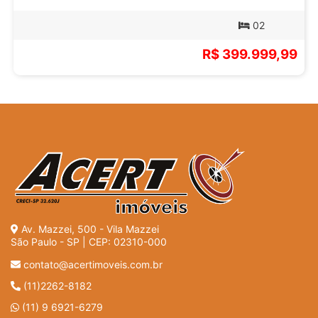
02
R$ 399.999,99
Av. Mazzei, 500 - Vila Mazzei
São Paulo - SP | CEP: 02310-000
contato@acertimoveis.com.br
(11)2262-8182
(11) 9 6921-6279