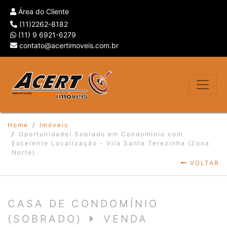
Área do Cliente
(11)2262-8182
(11) 9 6921-6279
contato@acertimoveis.com.br
Home
Imóveis
Oportunidade! Sobrado em Condomínio com
Excelente Localização - Vila Santa Terezinha (Zona
Norte)
VOLTAR
CASA DE CONDOMÍNIO
(SOBRADO)
VENDA