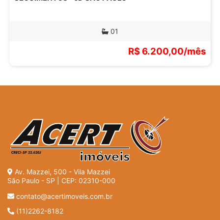
01
R$ 6.200,00/mês
Av. Mazzei, 500 - Vila Mazzei
São Paulo - SP | CEP: 02310-000
contato@acertimoveis.com.br
(11)2262-8182