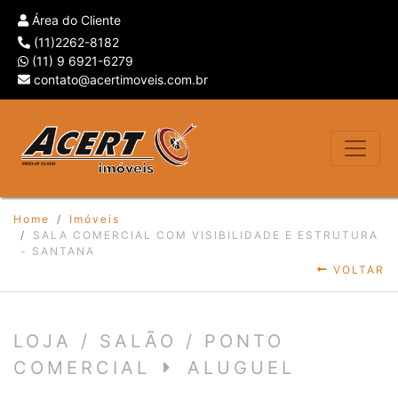
Área do Cliente
(11)2262-8182
(11) 9 6921-6279
contato@acertimoveis.com.br
Home
Imóveis
SALA COMERCIAL COM VISIBILIDADE E ESTRUTURA
- SANTANA
VOLTAR
LOJA / SALÃO / PONTO
COMERCIAL
ALUGUEL