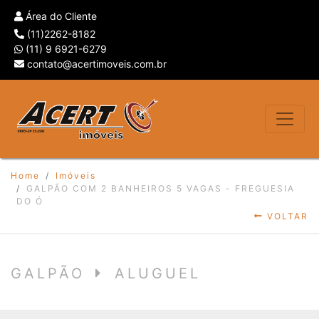
Área do Cliente
(11)2262-8182
(11) 9 6921-6279
contato@acertimoveis.com.br
Home
Imóveis
GALPÃO COM 2 BANHEIROS 5 VAGAS - FREGUESIA
DO Ó
VOLTAR
GALPÃO
ALUGUEL