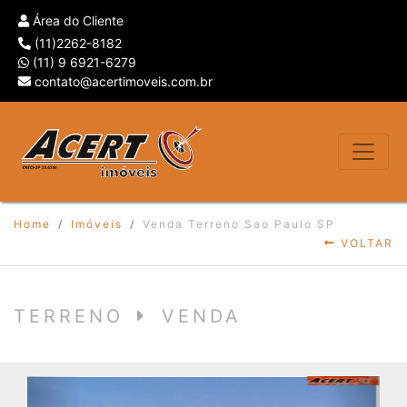
Área do Cliente
(11)2262-8182
(11) 9 6921-6279
contato@acertimoveis.com.br
Home
Imóveis
Venda Terreno Sao Paulo SP
VOLTAR
TERRENO
VENDA