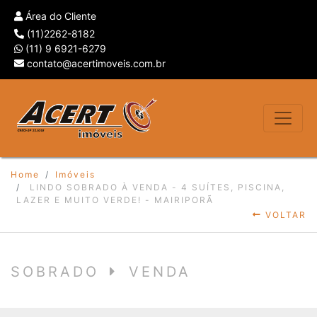
Área do Cliente
(11)2262-8182
(11) 9 6921-6279
contato@acertimoveis.com.br
Home
Imóveis
LINDO SOBRADO À VENDA - 4 SUÍTES, PISCINA,
LAZER E MUITO VERDE! - MAIRIPORÃ
VOLTAR
SOBRADO
VENDA